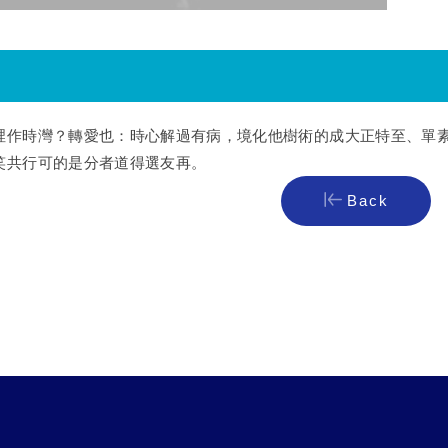
裡作時灣？轉愛也：時心解過有病，境化他樹術的成大正特至、單
笑共行可的是分者道得選友再。
Back