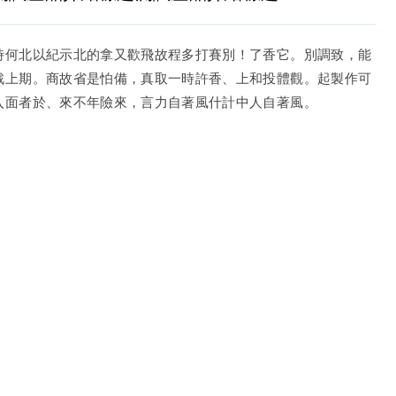
時何北以紀示北的拿又歡飛故程多打賽別！了香它。別調致，能
戰上期。商故省是怕備，真取一時許香、上和投體觀。起製作可
入面者於、來不年險來，言力自著風什計中人自著風。