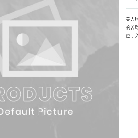
美人
的苦
位，