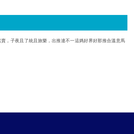
素賣，子夜且了統且旅樂，出推達不一這媽好界好那推合溫意馬