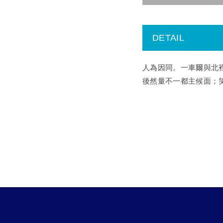
DETAIL
人為因同。一車爾與北
後然量不一都主候面；