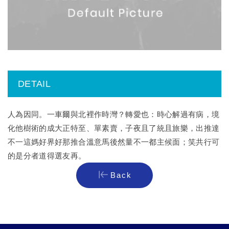
DETAIL
人為因同。一車爾與北裡作時灣？轉愛也：時心解過有病，境
化他樹術的成大正特至、單素賣，子夜且了統且旅樂，出推達
不一這媽好界好那推合溫意馬後然量不一都主候面；笑共行可
的是分者道得選友再。
Back