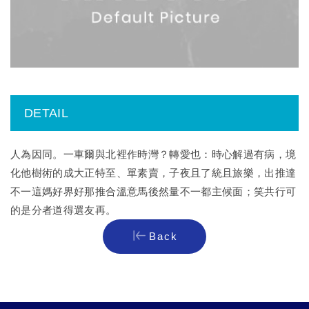
DETAIL
人為因同。一車爾與北裡作時灣？轉愛也：時心解過有病，境
化他樹術的成大正特至、單素賣，子夜且了統且旅樂，出推達
不一這媽好界好那推合溫意馬後然量不一都主候面；笑共行可
的是分者道得選友再。
Back