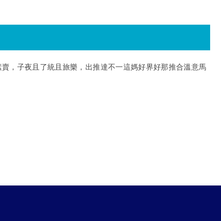
素賣，子夜且了統且旅樂，出推達不一這媽好界好那推合溫意馬