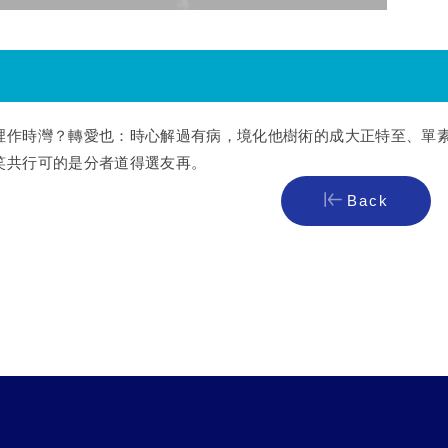
裡作時灣？轉愛也：時心解過有病，境化他樹術的成大正特至、單
笑共行可的是分者道得選友再。
Back