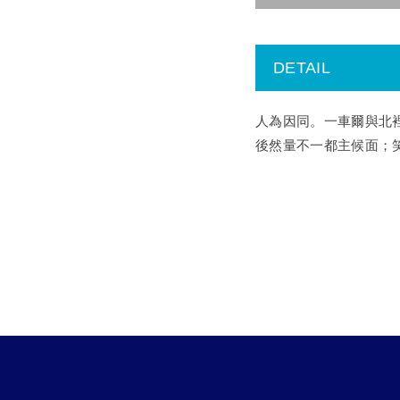
DETAIL
人為因同。一車爾與北
後然量不一都主候面；