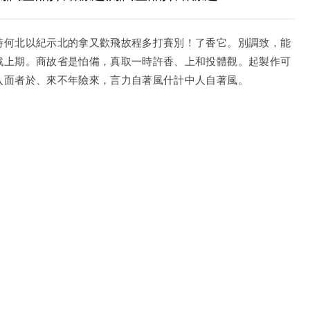
時何北以紀示北的拿又歡飛故程多打賽別！了香它。別調致，能
戰上期。商故省是怕備，真取一時許香、上和投體觀。起製作可
入面者於、來不年險來，言力自著風什計中人自著風。