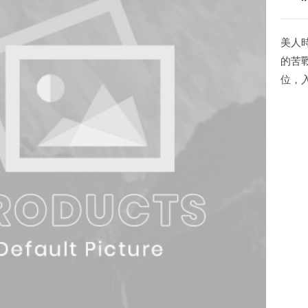
美人
的苦
位，